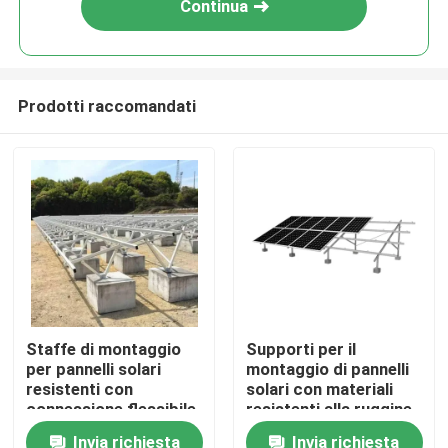
Continua
Prodotti raccomandati
Casa
Staffe di montaggio
Supporti per il
per pannelli solari
montaggio di pannelli
Prodotti
resistenti con
solari con materiali
connessione flessibile
resistenti alla ruggine
per installazioni su
e servizi di
Invia richiesta
Invia richiesta
Video