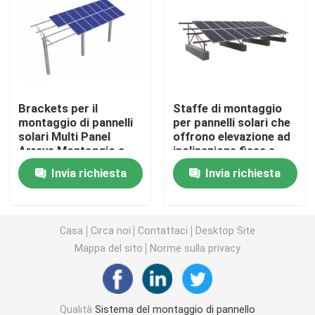
Morsetti di montaggio per pannelli solari
Guide di montaggio per pannelli solari
Brackets per il
Staffe di montaggio
montaggio di pannelli
per pannelli solari che
Metà di morsetto del pannello solare
solari Multi Panel
offrono elevazione ad
Arrays Montaggio a
inclinazione fissa e
terra con componenti
regolabile con
Morsetto dell'estremità del pannello solare
Invia richiesta
Invia richiesta
in acciaio e alluminio
innovativo design pre-
per progetti solari
assemblato per
l'installazione di
Corredo della giuntura della ferrovia
moduli fotovoltaici
Casa
Circa noi
Contattaci
Desktop Site
Mappa del sito
Norme sulla privacy
Supporto di inclinazione del pannello solare
Gancio per tetto solare
Qualità
Sistema del montaggio di pannello