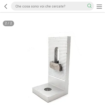
2
/
2