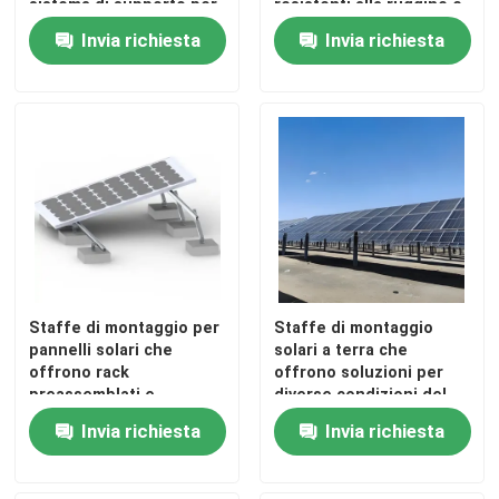
sistema di supporto per
resistenti alla ruggine e
pannelli solari con
servizi di
Invia richiesta
Invia richiesta
minima penetrazione del
personalizzazione OEM
tetto e processo di
per gli impianti di
installazione rapido
energia solare
Staffe di montaggio per
Staffe di montaggio
Casa
pannelli solari che
solari a terra che
offrono rack
offrono soluzioni per
preassemblati e
diverse condizioni del
supporto con trave in
suolo e installazioni di
Prodotti
Invia richiesta
Invia richiesta
acciaio C resistente per
impianti fotovoltaici su
il montaggio di array di
larga scala
impianti solari
Video