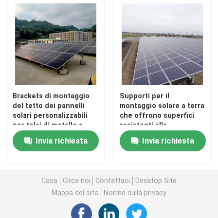
Circa noi
Giro della fabbrica
Controllo di qualità
Brackets di montaggio
Supporti per il
del tetto dei pannelli
montaggio solare a terra
solari personalizzabili
che offrono superfici
Contattici
per telai di metallo a
resistenti alla
bassa pendenza piatta,
corrosione e un servizio
Invia richiesta
Invia richiesta
telai di telai inclinati e
prolungato
Richieda una citazione
strutture di tetto
complesse
Casa
Circa noi
Contattaci
Desktop Site
Sistema del montaggio di pannello solare
Mappa del sito
Norme sulla privacy
Supporti di attacco del pannello solare