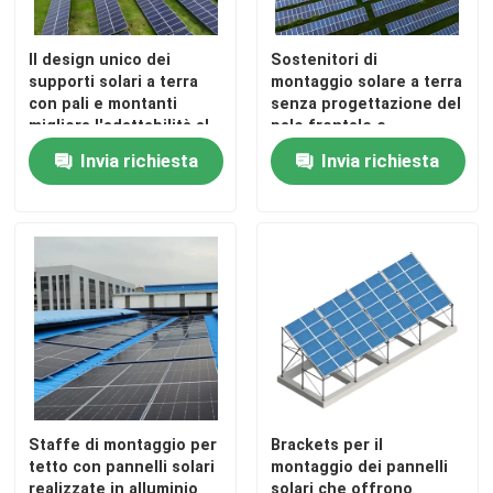
Il design unico dei
Sostenitori di
Circa noi
supporti solari a terra
montaggio solare a terra
con pali e montanti
senza progettazione del
migliora l'adattabilità al
palo frontale e
Giro della fabbrica
suolo e rafforza la
componenti in alluminio
Invia richiesta
Invia richiesta
stabilità complessiva del
anodizzato per soluzioni
sistema di montaggio.
di montaggio solare
Controllo di qualità
durevoli
Contattici
Richieda una citazione
Sistema del montaggio di pannello solare
Staffe di montaggio per
Brackets per il
tetto con pannelli solari
montaggio dei pannelli
Supporti di attacco del pannello solare
realizzate in alluminio
solari che offrono